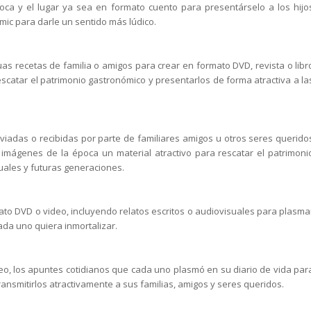
poca y el lugar ya sea en formato cuento para presentárselo a los hijo
ic para darle un sentido más lúdico.
uas recetas de familia o amigos para crear en formato DVD, revista o libr
escatar el patrimonio gastronómico y presentarlos de forma atractiva a la
viadas o recibidas por parte de familiares amigos u otros seres querido
a imágenes de la época un material atractivo para rescatar el patrimoni
tuales y futuras generaciones.
mato DVD o video, incluyendo relatos escritos o audiovisuales para plasma
ada uno quiera inmortalizar.
, los apuntes cotidianos que cada uno plasmó en su diario de vida par
ansmitirlos atractivamente a sus familias, amigos y seres queridos.